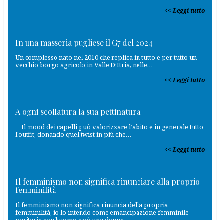
Leggi tutto
In una masseria pugliese il G7 del 2024
Un complesso nato nel 2010 che replica in tutto e per tutto un
vecchio borgo agricolo in Valle D’Itria, nelle…
Leggi tutto
A ogni scollatura la sua pettinatura
Il mood dei capelli può valorizzare l’abito e in generale tutto
l’outfit, donando quel twist in più che…
Leggi tutto
Il femminismo non significa rinunciare alla proprio
femminilità
Il femminismo non significa rinuncia della propria
femminilità, io lo intendo come emancipazione femminile
paritaria con l’uomo cioè una donna…