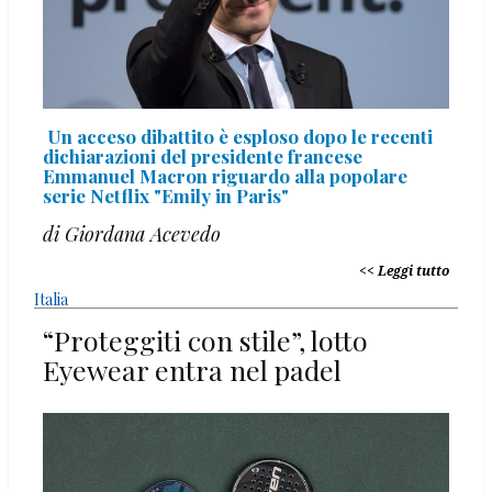
Un acceso dibattito è esploso dopo le recenti
dichiarazioni del presidente francese
Emmanuel Macron riguardo alla popolare
serie Netflix "Emily in Paris"
di Giordana Acevedo
Leggi tutto
Italia
“Proteggiti con stile”, lotto
Eyewear entra nel padel