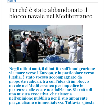
Esteri
Perché è stato abbandonato il
blocco navale nel Mediterraneo
Negli ultimi anni, il dibattito sull’immigrazione
via mare verso l’Europa, e in particolare verso
l’Italia, è stato spesso accompagnato da
proposte radicali, tra cui l’idea di un blocco
navale nel Mediterraneo per impedire le
partenze dalle coste nordafricane. Si tratta di
una misura evocativa, che risuona
nell’opinione pubblica per il suo apparente
pragmatismo e immediatezza. Tuttavia, questa