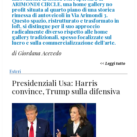
ARIMONDI CIRCLE, una home gallery no
profit situata al quarto piano di una storica
rimessa di autoveicoli in Via Arimondi 3.
Questo spazio, ristrutturato e trasformato in
loft, si distingue per il suo approccio
radicalmente diverso rispetto alle home
gallery tradizionali, spesso focalizzate sul
lucro e sulla commercializzazione dell’arte.
di Giordana Acevedo
Leggi tutto
Esteri
Presidenziali Usa: Harris
convince, Trump sulla difensiva