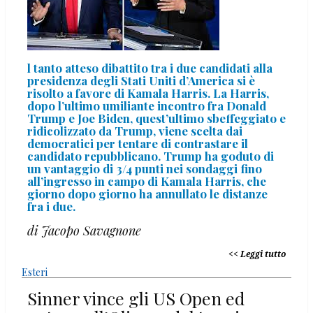
l tanto atteso dibattito tra i due candidati alla
presidenza degli Stati Uniti d’America si è
risolto a favore di Kamala Harris. La Harris,
dopo l’ultimo umiliante incontro fra Donald
Trump e Joe Biden, quest’ultimo sbeffeggiato e
ridicolizzato da Trump, viene scelta dai
democratici per tentare di contrastare il
candidato repubblicano. Trump ha goduto di
un vantaggio di 3/4 punti nei sondaggi fino
all’ingresso in campo di Kamala Harris, che
giorno dopo giorno ha annullato le distanze
fra i due.
di Jacopo Savagnone
Leggi tutto
Esteri
Sinner vince gli US Open ed