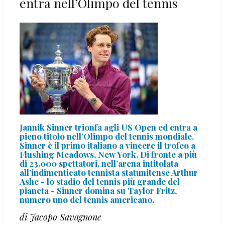
entra nell’Olimpo del tennis
Jannik Sinner trionfa agli US Open ed entra a
pieno titolo nell’Olimpo del tennis mondiale.
Sinner è il primo italiano a vincere il trofeo a
Flushing Meadows, New York. Di fronte a più
di 23.000 spettatori, nell’arena intitolata
all’indimenticato tennista statunitense Arthur
Ashe - lo stadio del tennis più grande del
pianeta - Sinner domina su Taylor Fritz,
numero uno del tennis americano.
di Jacopo Savagnone