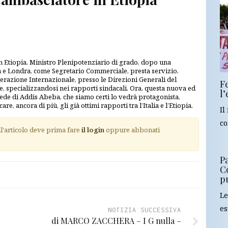
in Etiopia. Ministro Plenipotenziario di grado, dopo una
 e Londra, come Segretario Commerciale, presta servizio,
operazione Internazionale, presso le Direzioni Generali del
F
 specializzandosi nei rapporti sindacali. Ora, questa nuova ed
l
ede di Addis Abeba, che siamo certi lo vedrà protagonista,
are, ancora di più, gli già ottimi rapporti tra l’Italia e l’Etiopia.
Il
co
ll'articolo deve prima fare
il login
oppure abbonati
Pa
C
p
Le
es
NOTIZIA SUCCESSIVA
di MARCO ZACCHERA – I G nulla –