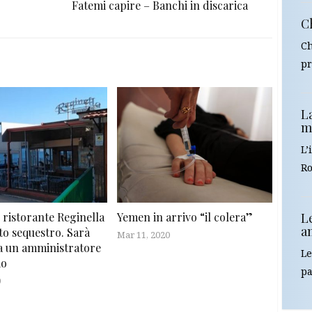
Fatemi capire – Banchi in discarica
Ch
Ch
pr
La
m
L’
Ro
L
 ristorante Reginella
Yemen in arrivo “il colera”
am
to sequestro. Sarà
Mar 11, 2020
da un amministratore
Le
io
pa
0