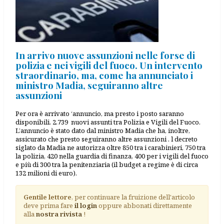
In arrivo nuove assunzioni nelle forse di
polizia e nei vigili del fuoco. Un intervento
straordinario, ma, come ha annunciato i
ministro Madia, seguiranno altre
assunzioni
Per ora è arrivato ‘annuncio, ma presto i posto saranno
disponibili. 2.739 nuovi assunti tra Polizia e Vigili del Fuoco.
L’annuncio è stato dato dal ministro Madia che ha, inoltre,
assicurato che presto seguiranno altre assunzioni . l decreto
siglato da Madia ne autorizza oltre 850 tra i carabinieri, 750 tra
la polizia, 420 nella guardia di finanza, 400 per i vigili del fuoco
e più di 300 tra la penitenziaria (il budget a regime è di circa
132 milioni di euro).
Gentile lettore
, per continuare la fruizione dell'articolo
deve prima fare
il login
oppure abbonati direttamente
alla
nostra rivista
!