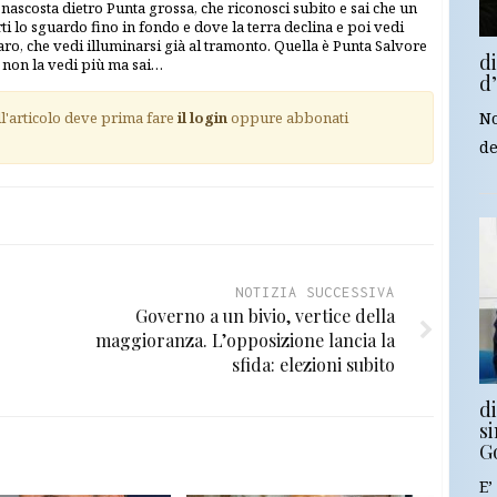
 nascosta dietro Punta grossa, che riconosci subito e sai che un
ti lo sguardo fino in fondo e dove la terra declina e poi vedi
 faro, che vedi illuminarsi già al tramonto. Quella è Punta Salvore
d
u non la vedi più ma sai…
d
ll'articolo deve prima fare
il login
oppure abbonati
No
de
NOTIZIA SUCCESSIVA
Governo a un bivio, vertice della
maggioranza. L’opposizione lancia la
sfida: elezioni subito
d
si
G
E’