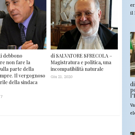
er
il
ti debbono
di SALVATORE SFRECOLA –
re non fare la
Magistratura e politica, una
alla parte della
incompatibilità naturale
empre. Il vergognoso
Giu 21, 2020
rile della sindaca
d
po
l
17
Va
el