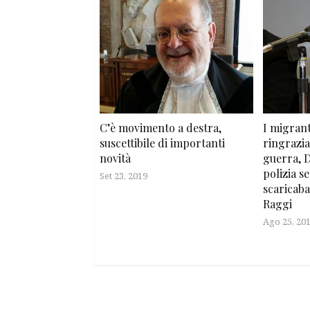
C’è movimento a destra,
I migran
suscettibile di importanti
ringrazia
novità
guerra, D
polizia s
Set 23, 2019
scaricaba
Raggi
Ago 25, 20