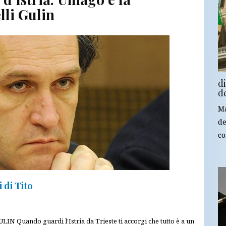
lli Gulin
d
d
Ma
de
co
 di Tito
uando guardi l’Istria da Trieste ti accorgi che tutto è a un