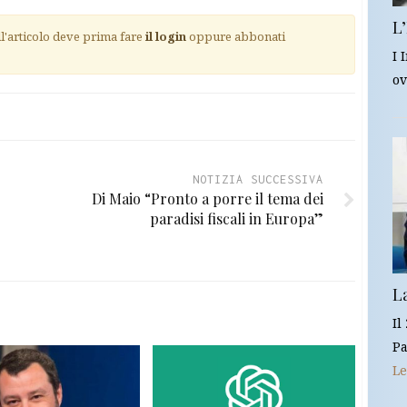
L’
ll'articolo deve prima fare
il login
oppure abbonati
I 
ov
NOTIZIA SUCCESSIVA
Di Maio “Pronto a porre il tema dei
paradisi fiscali in Europa”
L
Il
Pa
Le