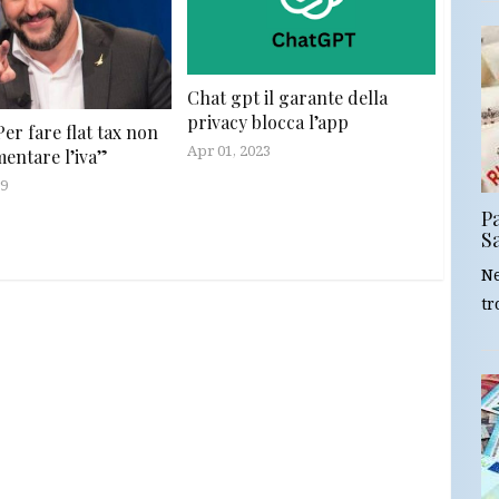
Chat gpt il garante della
privacy blocca l’app
Per fare flat tax non
Apr 01, 2023
entare l’iva”
19
Pa
S
Ne
tr