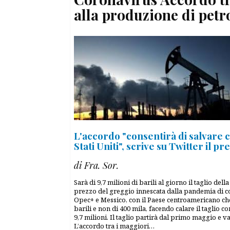
alla produzione di petr
L'accordo "consentirà di salvare ce
Stati Uniti", scrive su Twitter il
di Fra. Sor.
Sarà di 9,7 milioni di barili al giorno il taglio d
prezzo del greggio innescata dalla pandemia di co
Opec+ e Messico, con il Paese centroamericano che
barili e non di 400 mila, facendo calare il taglio 
9,7 milioni. Il taglio partirà dal primo maggio e v
L’accordo tra i maggiori…