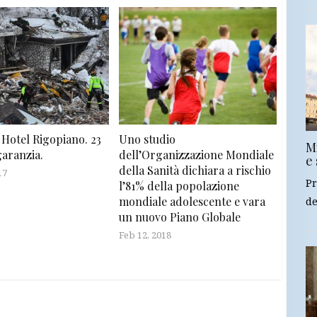
 Hotel Rigopiano. 23
Uno studio
Mi
 garanzia.
dell’Organizzazione Mondiale
e 
della Sanità dichiara a rischio
17
Pr
l’81% della popolazione
mondiale adolescente e vara
de
un nuovo Piano Globale
Feb 12, 2018