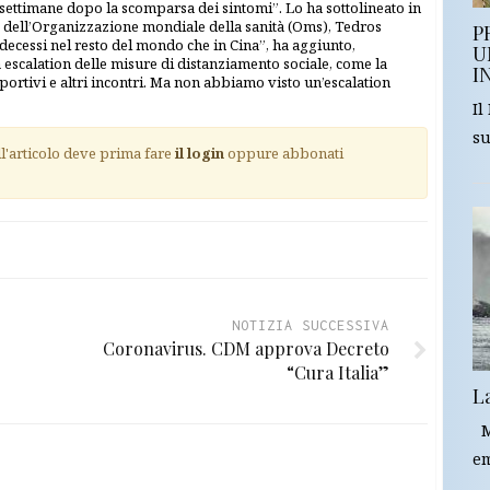
ttimane dopo la scomparsa dei sintomi”. Lo ha sottolineato in
e dell’Organizzazione mondiale della sanità (Oms), Tedros
P
ecessi nel resto del mondo che in Cina”, ha aggiunto,
U
 escalation delle misure di distanziamento sociale, come la
I
sportivi e altri incontri. Ma non abbiamo visto un’escalation
Il
su
ll'articolo deve prima fare
il login
oppure abbonati
NOTIZIA SUCCESSIVA
Coronavirus. CDM approva Decreto
“Cura Italia”
L
Mi
em