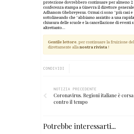
protezione dovrebbero continuare per almeno 2 se
conferenza stampa a Ginevra il direttore general
Adhanom Ghebreyesus. Ormai ci sono “più casi e d
sottolineando che “abbiamo assistito a una rapida
chiusura delle scuole e la cancellazione di eventi 
altrettanto…
Gentile lettore
, per continuare la fruizione de
direttamente alla
nostra rivista
!
CONDIVIDI
NOTIZIA PRECEDENTE
Coronavirus. Regioni italiane è corsa
contro il tempo
Potrebbe interessarti...