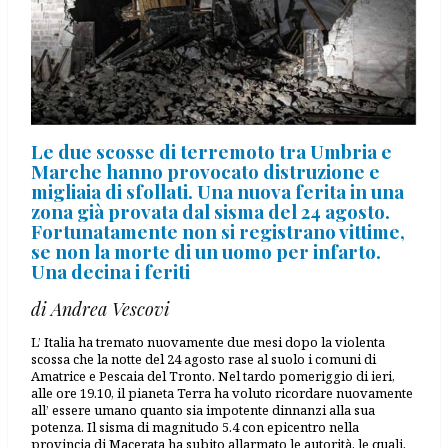
Le due scosse di terremoto tra Umbria e
Marche hanno provocato distruzione e
migliaia di sfollati. Una nuova ferita in una
zona già provata dal sisma del 24 agosto.
Fortunatamente non si registrano vittime,
se non la morte di un uomo per infarto.
Una decina i feriti
di Andrea Vescovi
L’ Italia ha tremato nuovamente due mesi dopo la violenta
scossa che la notte del 24 agosto rase al suolo i comuni di
Amatrice e Pescaia del Tronto. Nel tardo pomeriggio di ieri,
alle ore 19.10, il pianeta Terra ha voluto ricordare nuovamente
all’ essere umano quanto sia impotente dinnanzi alla sua
potenza. Il sisma di magnitudo 5.4 con epicentro nella
provincia di Macerata ha subito allarmato le autorità, le quali,