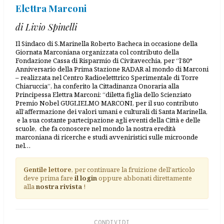
Elettra Marconi
di Livio Spinelli
Il Sindaco di S.Marinella Roberto Bacheca in occasione della
Giornata Marconiana organizzata col contributo della
Fondazione Cassa di Risparmio di Civitavecchia, per “l’80°
Anniversario della Prima Stazione RADAR al mondo di Marconi
– realizzata nel Centro Radioeletttrico Sperimentale di Torre
Chiaruccia”, ha conferito la Cittadinanza Onoraria alla
Principessa Elettra Marconi: “diletta figlia dello Scienziato
Premio Nobel GUGLIELMO MARCONI, per il suo contributo
all’affermazione dei valori umani e culturali di Santa Marinella,
e la sua costante partecipazione agli eventi della Città e delle
scuole, che fa conoscere nel mondo la nostra eredità
marconiana di ricerche e studi avveniristici sulle microonde
nel…
Gentile lettore
, per continuare la fruizione dell'articolo
deve prima fare
il login
oppure abbonati direttamente
alla
nostra rivista
!
CONDIVIDI