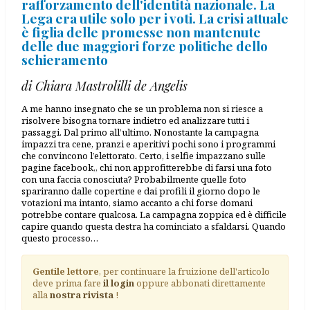
rafforzamento dell'identità nazionale. La
Lega era utile solo per i voti. La crisi attuale
è figlia delle promesse non mantenute
delle due maggiori forze politiche dello
schieramento
di Chiara Mastrolilli de Angelis
A me hanno insegnato che se un problema non si riesce a
risolvere bisogna tornare indietro ed analizzare tutti i
passaggi. Dal primo all’ultimo. Nonostante la campagna
impazzi tra cene, pranzi e aperitivi pochi sono i programmi
che convincono l’elettorato. Certo, i selfie impazzano sulle
pagine facebook,, chi non approfitterebbe di farsi una foto
con una faccia conosciuta? Probabilmente quelle foto
spariranno dalle copertine e dai profili il giorno dopo le
votazioni ma intanto, siamo accanto a chi forse domani
potrebbe contare qualcosa. La campagna zoppica ed è difficile
capire quando questa destra ha cominciato a sfaldarsi. Quando
questo processo…
Gentile lettore
, per continuare la fruizione dell'articolo
deve prima fare
il login
oppure abbonati direttamente
alla
nostra rivista
!