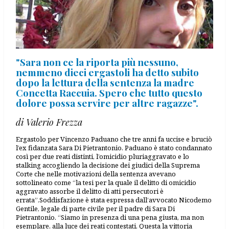
"Sara non ce la riporta più nessuno,
nemmeno dieci ergastoli ha detto subito
dopo la lettura della sentenza la madre
Concetta Raccuia. Spero che tutto questo
dolore possa servire per altre ragazze".
di Valerio Frezza
Ergastolo per Vincenzo Paduano che tre anni fa uccise e bruciò
l’ex fidanzata Sara Di Pietrantonio. Paduano è stato condannato
così per due reati distinti, l’omicidio pluriaggravato e lo
stalking accogliendo la decisione dei giudici della Suprema
Corte che nelle motivazioni della sentenza avevano
sottolineato come “la tesi per la quale il delitto di omicidio
aggravato assorbe il delitto di atti persecutori è
errata”.Soddisfazione è stata espressa dall’avvocato Nicodemo
Gentile, legale di parte civile per il padre di Sara Di
Pietrantonio. “Siamo in presenza di una pena giusta, ma non
esemplare, alla luce dei reati contestati. Questa la vittoria