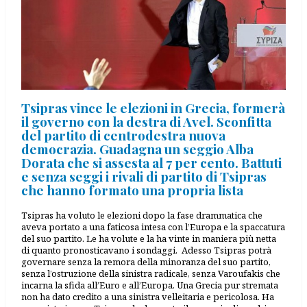
Tsipras vince le elezioni in Grecia, formerà
il governo con la destra di Avel. Sconfitta
del partito di centrodestra nuova
democrazia. Guadagna un seggio Alba
Dorata che si assesta al 7 per cento. Battuti
e senza seggi i rivali di partito di Tsipras
che hanno formato una propria lista
Tsipras ha voluto le elezioni dopo la fase drammatica che
aveva portato a una faticosa intesa con l’Europa e la spaccatura
del suo partito. Le ha volute e la ha vinte in maniera più netta
di quanto pronosticavano i sondaggi. Adesso Tsipras potrà
governare senza la remora della minoranza del suo partito,
senza l’ostruzione della sinistra radicale, senza Varoufakis che
incarna la sfida all’Euro e all’Europa. Una Grecia pur stremata
non ha dato credito a una sinistra velleitaria e pericolosa. Ha