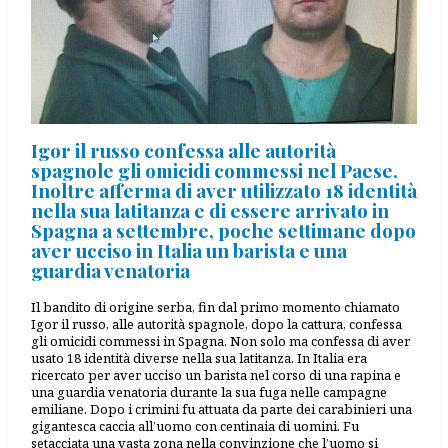
Igor il russo confessa alle autorità
spagnole gli omicidi commessi nel Paese.
Inoltre afferma di aver utilizzato 18 identità
nella sua latitanza e di essere arrivato in
Spagna a settembre, poche settimane dopo
aver ucciso in Italia un barista e una
guardia venatoria
Il bandito di origine serba, fin dal primo momento chiamato
Igor il russo, alle autorità spagnole, dopo la cattura, confessa
gli omicidi commessi in Spagna. Non solo ma confessa di aver
usato 18 identità diverse nella sua latitanza. In Italia era
ricercato per aver ucciso un barista nel corso di una rapina e
una guardia venatoria durante la sua fuga nelle campagne
emiliane. Dopo i crimini fu attuata da parte dei carabinieri una
gigantesca caccia all’uomo con centinaia di uomini. Fu
setacciata una vasta zona nella convinzione che l’uomo si