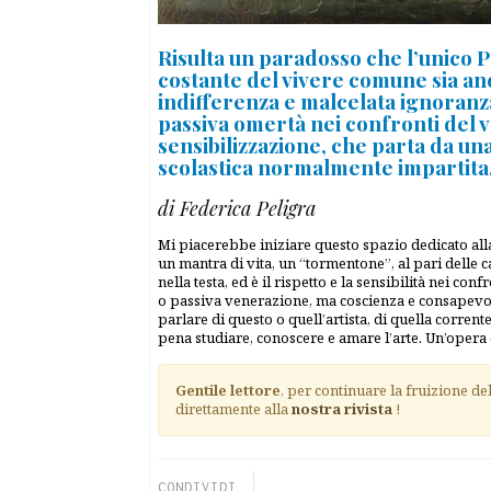
Risulta un paradosso che l’unico 
costante del vivere comune sia anch
indifferenza e malcelata ignoranza,
passiva omertà nei confronti del 
sensibilizzazione, che parta da u
scolastica normalmente impartita
di Federica Peligra
Mi piacerebbe iniziare questo spazio dedicato al
un mantra di vita, un “tormentone”, al pari delle
nella testa, ed è il rispetto e la sensibilità nei co
o passiva venerazione, ma coscienza e consapevolez
parlare di questo o quell’artista, di quella corren
pena studiare, conoscere e amare l’arte. Un’opera
Gentile lettore
, per continuare la fruizione de
direttamente alla
nostra rivista
!
CONDIVIDI