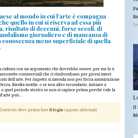
Pa
Paese al mondo in cui l’arte è compagna
Ro
e quello in cui si riserva ad essa più
Le
 risultato di decenni, forse secoli, di
vandalismo giornaliero e di mancanza di
na conoscenza meno superficiale di quella
.
la cultura con un argomento che dovrebbe essere, per me lo è,
 canzonette commerciali che ci rimbombano per giorni interi
nfronti dell’arte. Per rispetto si intenda non per forza ammirazione
za. Risulta inutile, o se non altro secondario, iniziare a
te o quel periodo storico se non si capisce prima perché vale la
 d’arte può…
Lo
Il
ll'articolo deve prima fare
il login
oppure abbonati
Mo