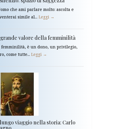
 silenzio: spazio di saggezza
omo che ami parlare molto: ascolta e
venterai simile al...
Leggi →
l grande valore della femminilità
 femminilità, è un dono, un privilegio,
ro, come tutte...
Leggi →
 lungo viaggio nella storia: Carlo
agno