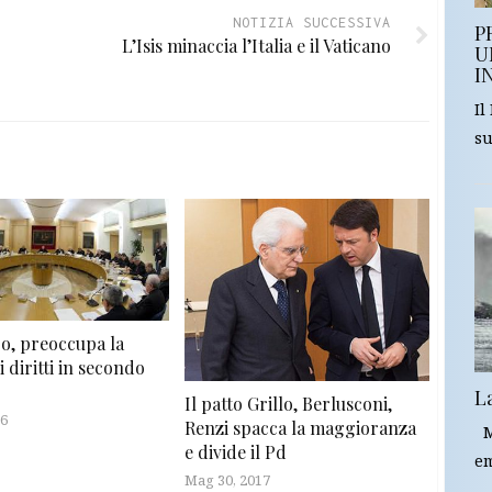
NOTIZIA SUCCESSIVA
P
L’Isis minaccia l’Italia e il Vaticano
U
I
Il
su
ro, preoccupa la
i diritti in secondo
L
Il patto Grillo, Berlusconi,
16
Renzi spacca la maggioranza
Mi
e divide il Pd
em
Mag 30, 2017