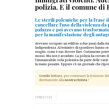
polizia. E il comune di
Le sterili polemiche per la frase 
cancellare l'uso della violenza d
palazzo e poi avevano trasformato
per la manifestazione degli antag
Avevano occupato un edificio a due passi dalla s
Indipendenza. Al tentativo di sgombero hanno reag
reagito, come è suo dovere fare. Certamente potev
mosso. Ma non è accaduto. La polizia ha cercato di
l’immancabile coda polemica da parte delle varie 
la mano pesante. Eppure c’è un giornale che ripor
Gentile lettore
, per continuare la fruizione de
direttamente alla
nostra rivista
!
CONDIVIDI