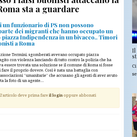
 Roma sta a guardare
di un funzionario di PS non possono
a parte dei migranti che hanno occupato un
 piazza Indipendenza in un bivacco.. Timori
onisti a Roma
Il
tazione Termini, sgomberati avevano occupato piazza
st
ito con violenza lanciando di tutto contro la polizia che ha
a essere trovata una soluzione se il comune di Roma si fosse
Ci
 fare il proprio dovere. Così è nata una battaglia con
se
associazioni “umanitarie” che accusano gli agenti di aver avuto
ta la foto di un agente…
ll'articolo deve prima fare
il login
oppure abbonati