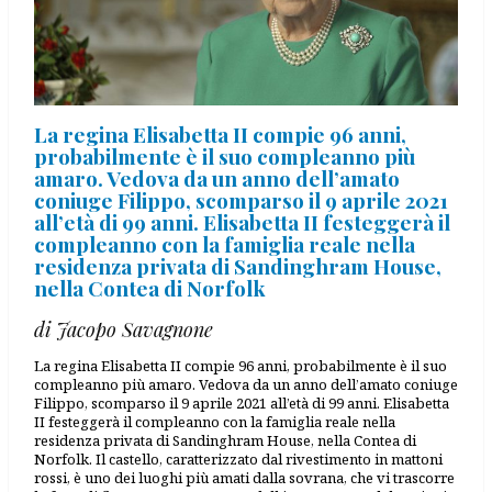
La regina Elisabetta II compie 96 anni,
probabilmente è il suo compleanno più
amaro. Vedova da un anno dell’amato
coniuge Filippo, scomparso il 9 aprile 2021
all’età di 99 anni. Elisabetta II festeggerà il
compleanno con la famiglia reale nella
residenza privata di Sandinghram House,
nella Contea di Norfolk
di Jacopo Savagnone
La regina Elisabetta II compie 96 anni, probabilmente è il suo
compleanno più amaro. Vedova da un anno dell’amato coniuge
Filippo, scomparso il 9 aprile 2021 all’età di 99 anni. Elisabetta
II festeggerà il compleanno con la famiglia reale nella
residenza privata di Sandinghram House, nella Contea di
Norfolk. Il castello, caratterizzato dal rivestimento in mattoni
rossi, è uno dei luoghi più amati dalla sovrana, che vi trascorre