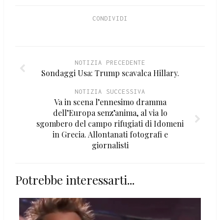
CONDIVIDI
NOTIZIA PRECEDENTE
Sondaggi Usa: Trump scavalca Hillary.
NOTIZIA SUCCESSIVA
Va in scena l’ennesimo dramma
dell’Europa senz’anima, al via lo
sgombero del campo rifugiati di Idomeni
in Grecia. Allontanati fotografi e
giornalisti
Potrebbe interessarti...