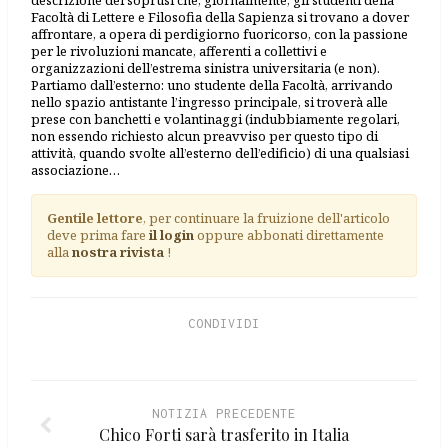
Facoltà di Lettere e Filosofia della Sapienza si trovano a dover
affrontare, a opera di perdigiorno fuoricorso, con la passione
per le rivoluzioni mancate, afferenti a collettivi e
organizzazioni dell’estrema sinistra universitaria (e non).
Partiamo dall’esterno: uno studente della Facoltà, arrivando
nello spazio antistante l’ingresso principale, si troverà alle
prese con banchetti e volantinaggi (indubbiamente regolari,
non essendo richiesto alcun preavviso per questo tipo di
attività, quando svolte all’esterno dell’edificio) di una qualsiasi
associazione…
Gentile lettore
, per continuare la fruizione dell'articolo
deve prima fare
il login
oppure abbonati direttamente
alla
nostra rivista
!
CONDIVIDI
NOTIZIA PRECEDENTE
Chico Forti sarà trasferito in Italia