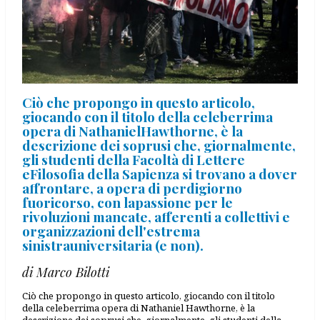
Ciò che propongo in questo articolo,
giocando con il titolo della celeberrima
opera di NathanielHawthorne, è la
descrizione dei soprusi che, giornalmente,
gli studenti della Facoltà di Lettere
eFilosofia della Sapienza si trovano a dover
affrontare, a opera di perdigiorno
fuoricorso, con lapassione per le
rivoluzioni mancate, afferenti a collettivi e
organizzazioni dell'estrema
sinistrauniversitaria (e non).
di Marco Bilotti
Ciò che propongo in questo articolo, giocando con il titolo
della celeberrima opera di Nathaniel Hawthorne, è la
descrizione dei soprusi che, giornalmente, gli studenti della