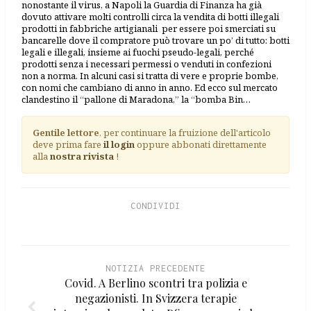
nonostante il virus, a Napoli la Guardia di Finanza ha già
dovuto attivare molti controlli circa la vendita di botti illegali
prodotti in fabbriche artigianali per essere poi smerciati su
bancarelle dove il compratore può trovare un po’ di tutto: botti
legali e illegali, insieme ai fuochi pseudo-legali, perché
prodotti senza i necessari permessi o venduti in confezioni
non a norma. In alcuni casi si tratta di vere e proprie bombe,
con nomi che cambiano di anno in anno. Ed ecco sul mercato
clandestino il “pallone di Maradona,” la “bomba Bin…
Gentile lettore
, per continuare la fruizione dell'articolo
deve prima fare
il login
oppure abbonati direttamente
alla
nostra rivista
!
CONDIVIDI
NOTIZIA PRECEDENTE
Covid. A Berlino scontri tra polizia e
negazionisti. In Svizzera terapie