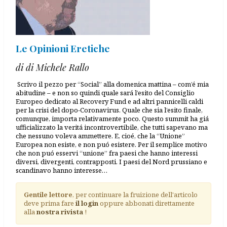
Le Opinioni Eretiche
di di Michele Rallo
Scrivo il pezzo per “Social” alla domenica mattina – com’é mia
abitudine – e non so quindi quale sará l’esito del Consiglio
Europeo dedicato al Recovery Fund e ad altri pannicelli caldi
per la crisi del dopo-Coronavirus. Quale che sia l’esito finale,
comunque, importa relativamente poco. Questo summit ha giá
ufficializzato la veritá incontrovertibile, che tutti sapevano ma
che nessuno voleva ammettere. E, cioé, che la “Unione”
Europea non esiste, e non puó esistere. Per il semplice motivo
che non puó esservi “unione” fra paesi che hanno interessi
diversi, divergenti, contrapposti. I paesi del Nord prussiano e
scandinavo hanno interesse…
Gentile lettore
, per continuare la fruizione dell'articolo
deve prima fare
il login
oppure abbonati direttamente
alla
nostra rivista
!