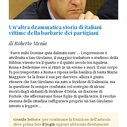
Un'altra drammatica storia di italiani
vittime della barbarie dei partigiani
di Roberto Menia
“Parce mihi Domine quia dalmata sum”… L’espressione è
attribuita a San Girolamo, il maggior traduttore e studioso della
Bibbia, vissuto tra il quarto e il quinto secolo tra Aquileia,
Roma e Betlemme ove si ritirò in un eremo e morì. Il suo corpo
fu poi trasportato a Roma e riposa nella basilica di Santa Maria
Maggiore. Se la frase è sua per davvero, allora è giusto
ritenere che San Girolamo sia nato a Stridone di Dalmazia, ma
la questione fu sempre confutata, col sostegno di alcuni
storici,dagli abitanti di Stridone d’Istria, un frazione di
Portole, che affermavano fosse figlio di quella terra: il vecchio
stemma della cittadina raffigurava proprio un San Girolamo
intento a leggere…
Gentile lettore
, per continuare la fruizione dell'articolo
deve prima fare
il login
oppure abbonati direttamente