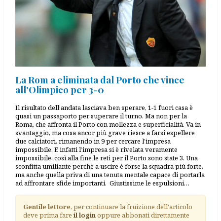
La Rom a eliminata dal Porto che vince
all'Olimpico per 3-0
Il risultato dell’andata lasciava ben sperare, 1-1 fuori casa è
quasi un passaporto per superare il turno. Ma non per la
Roma, che affronta il Porto con mollezza e superficialità. Va in
svantaggio, ma cosa ancor più grave riesce a farsi espellere
due calciatori, rimanendo in 9 per cercare l’impresa
impossibile. E infatti l’impresa si è rivelata veramente
impossibile, così alla fine le reti per il Porto sono state 3. Una
sconfitta umiliante perchè a uscire è forse la squadra più forte,
ma anche quella priva di una tenuta mentale capace di portarla
ad affrontare sfide importanti. Giustissime le espulsioni…
Gentile lettore
, per continuare la fruizione dell'articolo
deve prima fare
il login
oppure abbonati direttamente