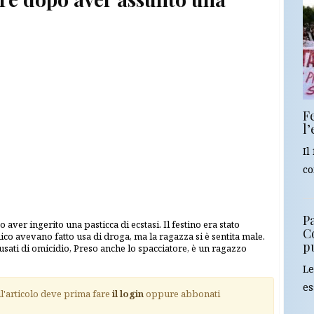
F
l
Il
co
Pa
aver ingerito una pasticca di ecstasi. Il festino era stato
C
mico avevano fatto usa di droga, ma la ragazza si è sentita male.
p
cusati di omicidio, Preso anche lo spacciatore, è un ragazzo
Le
es
ll'articolo deve prima fare
il login
oppure abbonati