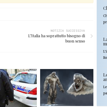
Ch
Ch
pr
NOTIZIA SUCCESSIVA
L’Italia ha soprattutto bisogno di
La
buon senso
m
L’
Ro
L
am
Le
pa