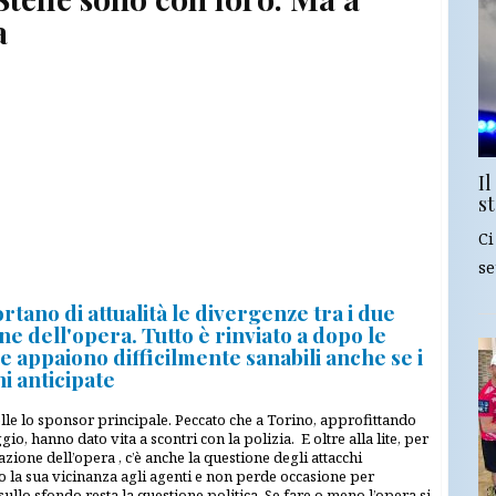
a
Il
st
Ci
se
ortano di attualità le divergenze tra i due
one dell'opera. Tutto è rinviato a dopo le
 appaiono difficilmente sanabili anche se i
i anticipate
lle lo sponsor principale. Peccato che a Torino, approfittando
o, hanno dato vita a scontri con la polizia. E oltre alla lite, per
zazione dell’opera , c’è anche la questione degli attacchi
ato la sua vicinanza agli agenti e non perde occasione per
ullo sfondo resta la questione politica. Se fare o meno l’opera si