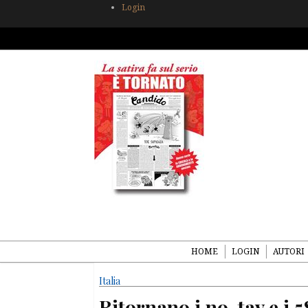
Login
HOME
LOGIN
AUTORI
Italia
Ritornano i no-tav e i 5