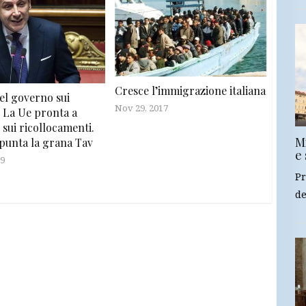
Cresce l’immigrazione italiana
el governo sui
Nov 29, 2017
. La Ue pronta a
 sui ricollocamenti.
Mi
spunta la grana Tav
e 
19
Pr
de