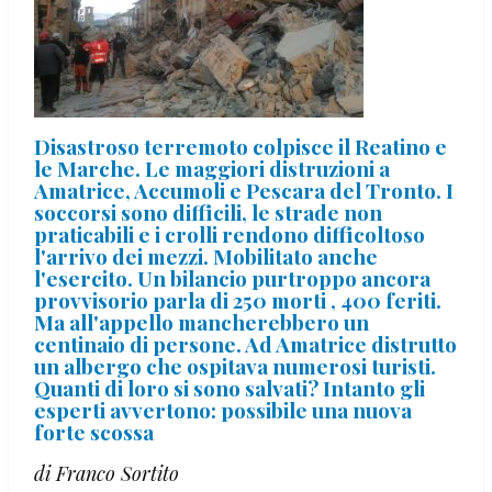
Disastroso terremoto colpisce il Reatino e
le Marche. Le maggiori distruzioni a
Amatrice, Accumoli e Pescara del Tronto. I
soccorsi sono difficili, le strade non
praticabili e i crolli rendono difficoltoso
l'arrivo dei mezzi. Mobilitato anche
l'esercito. Un bilancio purtroppo ancora
provvisorio parla di 250 morti , 400 feriti.
Ma all'appello mancherebbero un
centinaio di persone. Ad Amatrice distrutto
un albergo che ospitava numerosi turisti.
Quanti di loro si sono salvati? Intanto gli
esperti avvertono: possibile una nuova
forte scossa
di Franco Sortito