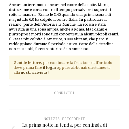
Ancora un terremoto, ancora nel cuore della notte. Morte,
distruzione e corsa contro il tempo per salvare i superstiti
sotto le macerie. Erano le 3,40 quando una prima scossa di
magnitudo 6.0 ha colpito il centro Italia. In particolare il
reatino, parte dell’Umbria e le Marche. La scossa è stata
avvertita in una zona ampia, anche a Roma. Ma i danni e
purtroppo i morti sono tutti concentrati in alcuni piccoli centri.
Il Paese più colpito è Amatrice, 3.000 abitanti, che però si
raddoppiano durante il periodo estivo. Parte della cittadina
non esiste più, il centro storico è un ammasso…
Gentile lettore
, per continuare la fruizione dell'articolo
deve prima fare
il login
oppure abbonati direttamente
alla
nostra rivista
!
CONDIVIDI
NOTIZIA PRECEDENTE
La prima notte in tenda, per centinaia di