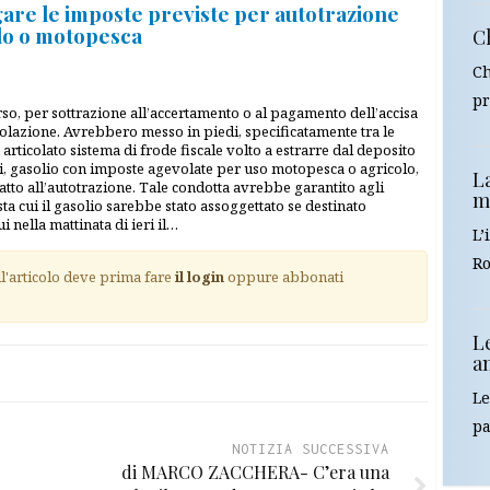
are le imposte previste per autotrazione
lo o motopesca
Ch
Ch
pr
o, per sottrazione all’accertamento o al pagamento dell’accisa
rcolazione. Avrebbero messo in piedi, specificatamente tra le
articolato sistema di frode fiscale volto a estrarre dal deposito
i, gasolio con imposte agevolate per uso motopesca o agricolo,
La
atto all’autotrazione. Tale condotta avrebbe garantito agli
m
a cui il gasolio sarebbe stato assoggettato se destinato
i nella mattinata di ieri il…
L’
Ro
ll'articolo deve prima fare
il login
oppure abbonati
L
am
Le
pa
NOTIZIA SUCCESSIVA
di MARCO ZACCHERA- C’era una