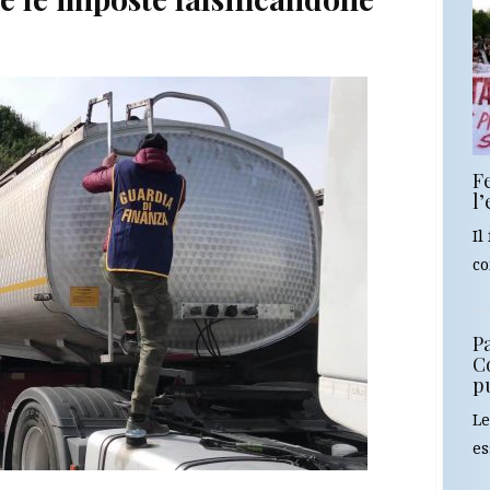
F
l
Il
co
Pa
C
p
Le
es