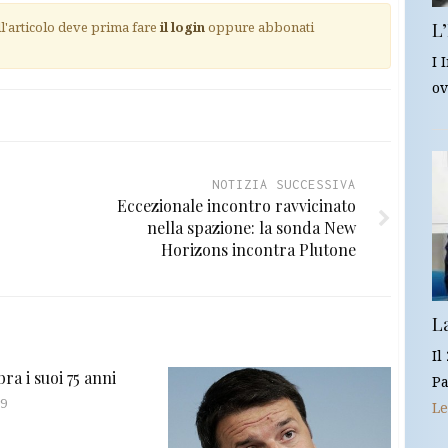
ll'articolo deve prima fare
il login
oppure abbonati
L’
I 
ov
NOTIZIA SUCCESSIVA
Eccezionale incontro ravvicinato
nella spazione: la sonda New
Horizons incontra Plutone
L
Il
bra i suoi 75 anni
Pa
19
Le