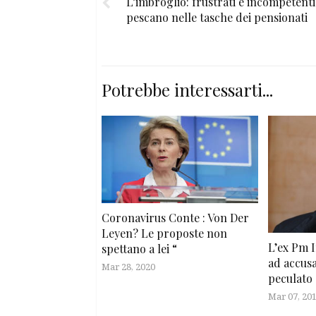
L’imbroglio: frustrati e incompetenti
pescano nelle tasche dei pensionati
Potrebbe interessarti...
Coronavirus Conte : Von Der
Leyen? Le proposte non
L’ex Pm 
spettano a lei “
ad accus
Mar 28, 2020
peculato
Mar 07, 20