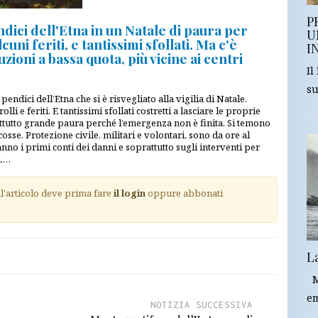
P
ndici dell'Etna in un Natale di paura per
U
cuni feriti, e tantissimi sfollati. Ma c'è
I
zioni a bassa quota, più vicine ai centri
Il
su
endici dell’Etna che si è risvegliato alla vigilia di Natale.
 e feriti. E tantissimi sfollati costretti a lasciare le proprie
attutto grande paura perché l’emergenza non è finita. Si temono
osse. Protezione civile. militari e volontari, sono da ore al
no i primi conti dei danni e soprattutto sugli interventi per
i.…
ll'articolo deve prima fare
il login
oppure abbonati
L
Mi
em
NOTIZIA SUCCESSIVA