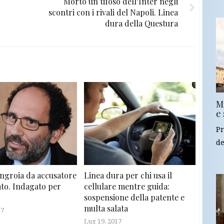
Morto un tifoso dell’Inter negli
scontri con i rivali del Napoli. Linea
dura della Questura
Mi
e 
Pr
de
Ingroia da accusatore
Linea dura per chi usa il
ato. Indagato per
cellulare mentre guida:
sospensione della patente e
multa salata
17
Lug 19, 2017