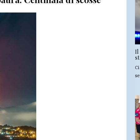
Il
st
Ci
se