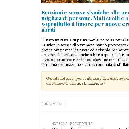
Eruzioni e scosse sismiche alle pe
migliaia di persone. Moli crolli e al
soprattutto il timore per nuove eru
abiati
E’ stato un Natale di paura per le popolazioni alle p
Eruzioni e scosse di terremoto hanno provocato crolli
abitazioni perché lesionate ed a rischio. Ma sopr
eruzioni del vulcano anche a bassa quota e altre sc
lavoro per soccorrere la popolazione mentre si fan
dare una sistemazione sicura a centinaia di sfollat
Gentile lettore
, per continuare la fruizione de
direttamente alla
nostra rivista
!
CONDIVIDI
NOTIZIA PRECEDENTE