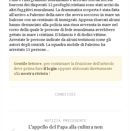
barconi dei disperati. 12 profughi cristiani sono stati uccisi da
altri fuggitivi musulmani. La drammatica scoperta è stata fatta
all’arrivo a Palermo della nave che aveva soccorso in mare un
balcone con un centinaio di immigrati. Appena sbarcati alcuni
hanno denunciato alla polizia una rissa avvenuta in mare nel
corso della quale le persone di fede musulmana avrebbero
gettato in mare i cristiani. Il bilancio è di dodici vittime.
Arrestate le persone indicate da alcuni testimoni come gli
autori degli omicidi. La squadra mobile di Palermo ha
arrestato 15 persone…
Gentile lettore
, per continuare la fruizione dell'articolo
deve prima fare
il login
oppure abbonati direttamente
alla
nostra rivista
!
CONDIVIDI
NOTIZIA PRECEDENTE
L’appello del Papa alla cultura non