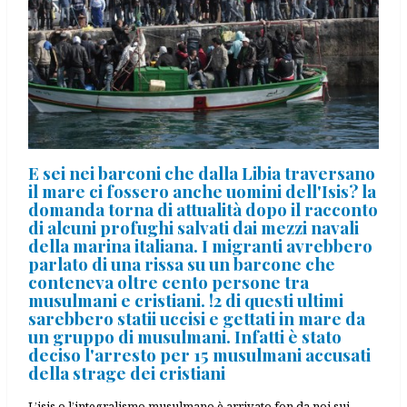
E sei nei barconi che dalla Libia traversano
il mare ci fossero anche uomini dell'Isis? la
domanda torna di attualità dopo il racconto
di alcuni profughi salvati dai mezzi navali
della marina italiana. I migranti avrebbero
parlato di una rissa su un barcone che
conteneva oltre cento persone tra
musulmani e cristiani. !2 di questi ultimi
sarebbero statii uccisi e gettati in mare da
un gruppo di musulmani. Infatti è stato
deciso l'arresto per 15 musulmani accusati
della strage dei cristiani
L’isis o l’integralismo musulmano è arrivato fon da noi sui