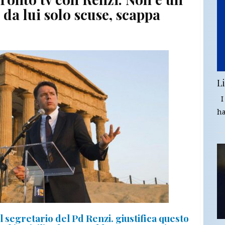
: da lui solo scuse, scappa
Li
I 
ha
l segretario del Pd Renzi. giustifica questo