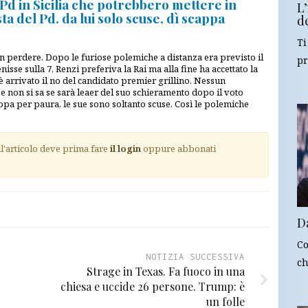
Pd in Sicilia che potrebbero mettere in
L
ta del Pd. da lui solo scuse, dì scappa
d
Ti
n perdere. Dopo le furiose polemiche a distanza era previsto il
pr
nisse sulla 7, Renzi preferiva la Rai ma alla fine ha accettato la
 è arrivato il no del candidato premier grillino. Nessun
 non si sa se sarà leaer del suo schieramento dopo il voto
appa per paura, le sue sono soltanto scuse. Così le polemiche
ll'articolo deve prima fare
il login
oppure abbonati
D
Co
NOTIZIA SUCCESSIVA
ch
Strage in Texas. Fa fuoco in una
chiesa e uccide 26 persone. Trump: è
un folle