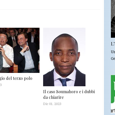
L’
Un
Ge
gio del terzo polo
23
Il caso Soumahoro e i dubbi
da chiarire
Dic 01, 2023