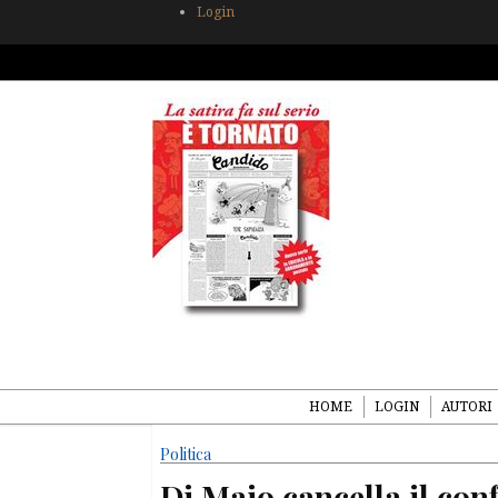
Login
HOME
LOGIN
AUTORI
Politica
Di Maio cancella il con