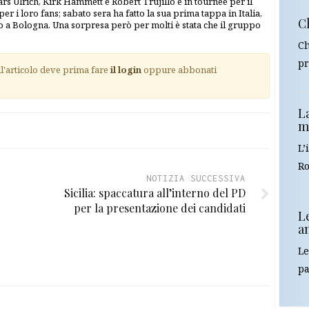
rs Ulrich, Kirk Hammett e Robert Trujillo è in tournée per il
r i loro fans; sabato sera ha fatto la sua prima tappa in Italia,
Ch
nno a Bologna. Una sorpresa però per molti è stata che il gruppo
Ch
pr
ll'articolo deve prima fare
il login
oppure abbonati
La
m
L’
Ro
NOTIZIA SUCCESSIVA
Sicilia: spaccatura all’interno del PD
per la presentazione dei candidati
L
am
Le
pa