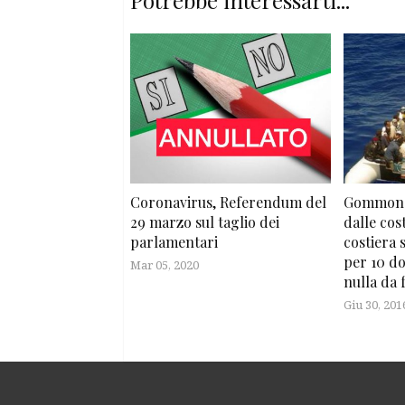
Coronavirus, Referendum del
Gommone 
29 marzo sul taglio dei
dalle cos
parlamentari
costiera 
per 10 do
Mar 05, 2020
nulla da 
Giu 30, 201