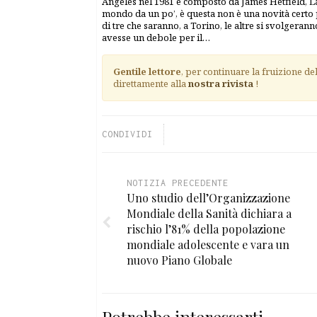
Angeles nel 1981 e composto da James Hetfield, La
mondo da un po’, è questa non è una novità certo pe
di tre che saranno, a Torino, le altre si svolgera
avesse un debole per il…
Gentile lettore
, per continuare la fruizione de
direttamente alla
nostra rivista
!
CONDIVIDI
NOTIZIA PRECEDENTE
Uno studio dell’Organizzazione
Mondiale della Sanità dichiara a
rischio l’81% della popolazione
mondiale adolescente e vara un
nuovo Piano Globale
Potrebbe interessarti...