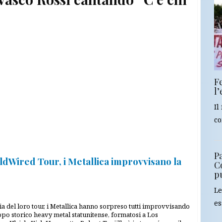
F
l
Il
co
Pa
ldWired Tour, i Metallica improvvisano la
C
p
Le
es
lia del loro tour, i Metallica hanno sorpreso tutti improvvisando
uppo storico heavy metal statunitense, formatosi a Los