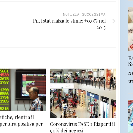
NOTIZIA SUCCESSIVA
Pil, Istat rialza le stime: +0,9% nel
2015
Pa
S
Ne
tr
tiche, rientra il
pertura positiva per
Coronavirus FASE 2 Riaperti il
90% dei negozi