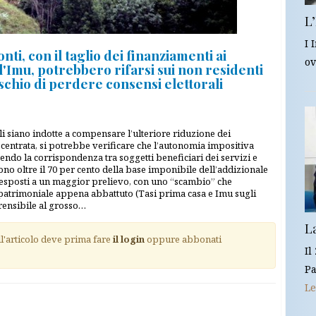
L’
I 
nti, con il taglio dei finanziamenti ai
ov
ll'Imu, potrebbero rifarsi sui non residenti
schio di perdere consensi elettorali
li siano indotte a compensare l’ulteriore riduzione dei
centrata, si potrebbe verificare che l’autonomia impositiva
ducendo la corrispondenza tra soggetti beneficiari dei servizi e
ono oltre il 70 per cento della base imponibile dell’addizionale
o esposti a un maggior prelievo, con uno “scambio” che
 patrimoniale appena abbattuto (Tasi prima casa e Imu sugli
rensibile al grosso…
L
ll'articolo deve prima fare
il login
oppure abbonati
Il
Pa
Le