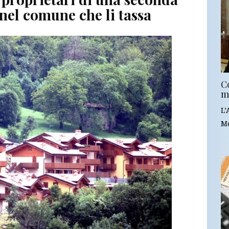
nel comune che li tassa
C
m
L’
Me