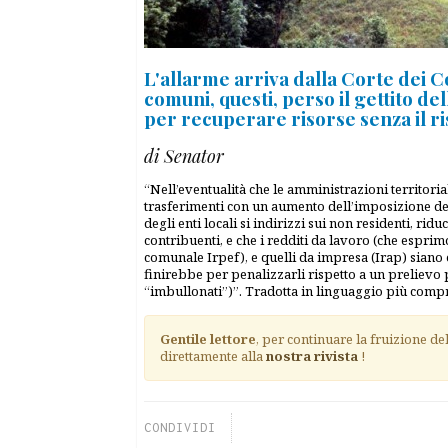
L'allarme arriva dalla Corte dei Co
comuni, questi, perso il gettito de
per recuperare risorse senza il ri
di Senator
“Nell’eventualità che le amministrazioni territoria
trasferimenti con un aumento dell’imposizione de
degli enti locali si indirizzi sui non residenti, ri
contribuenti, e che i redditi da lavoro (che esprim
comunale Irpef), e quelli da impresa (Irap) sian
finirebbe per penalizzarli rispetto a un prelievo
“imbullonati”)”. Tradotta in linguaggio più comp
Gentile lettore
, per continuare la fruizione de
direttamente alla
nostra rivista
!
CONDIVIDI