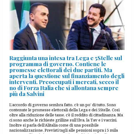
Raggiunta una intesa tra Lega e 5Stelle sul
programma di governo. Contiene le
promesse elettorali dei due partiti. Ma
aperta la questione sul finanziamento degli
interventi. Preoccupati i mercati, secco il
no di Forza Italia che si allontana sempre
più da Salvini
L’accordo di governo sembra fatto, c’è un po’ di tutto. Sono
contenute le promesse elettorali della Lega e dei 5Stelle. Così
oltre alla riduzione delle tasse, c’è il reddito di cittadinanza. Ma
ci sono anche le richieste grilline sull’Ilva, la Tav e i vaccini.
Inoltre si parla dell’Alitalia come di una possibile
nazionalizzazione. Previsti tagli alle pensioni sopra i 5 mila