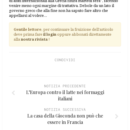
di aiuti internazionali alla Grecia finirà martedì sera”, facendo
venire meno ogni margine di trattativa. Debole da un lato il
governo greco che alla fine non ha saputo fare altro che
appellarsi al volere…
Gentile lettore
, per continuare la fruizione dell'articolo
deve prima fare
il login
oppure abbonati direttamente
alla
nostra rivista
!
CONDIVIDI
NOTIZIA PRECEDENTE
L’Europa contro il latte nei formaggi
italiani
NOTIZIA SUCCESSIVA
La casa della Gioconda non può che
essere in Francia