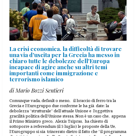
La crisi economica. la difficoltà di trovare
una via d'uscita per la Grecia ha messo in
chiaro tutte le debolezze dell'Europa
incapace di agire anche su altri temi
importanti come immigrazione e
terrorismo islamico
di Mario Bozzi Sentieri
Comunque vada, default o meno, il braccio di ferro tra la
Grecia e l’Eurogruppo due conferme le ha già date: la
debolezza “strutturale” dell’attuale Unione e l’oggettiva
gracilità politica dell’Unione stessa. Non è un caso che, appena
il Primo Ministro greco, Alexis Tsipras, ha chiesto di
sottoporre a referendum (il 5 luglio) le proposte della Ue,
l’Eurogruppo si sia trincerato dietro il fatto che “il programma