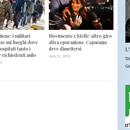
one: i militari
Movimento 5 Stelle: altro giro
no sui luoghi dove
altra epurazione. Capuozzo
spitati tanto i
deve dimettersi
L’
e richiedenti asilo
Gen 11, 2016
Un
15
Ge