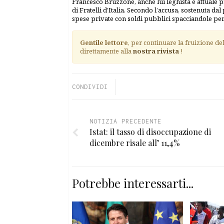
Francesco Bruzzone, anche lui leghista e attuale
di Fratelli d’Italia. Secondo l’accusa, sostenuta da
spese private con soldi pubblici spacciandole per at
Gentile lettore
, per continuare la fruizione de
direttamente alla
nostra rivista
!
CONDIVIDI
NOTIZIA PRECEDENTE
Istat: il tasso di disoccupazione di
dicembre risale all’ 11,4%
Potrebbe interessarti...