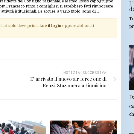
 presidente del Consiglio regionale, e Matteo Rosso capogruppo
L
l pm Francesco Pinto, i consiglieri si sarebbero fatti rimborsare
d
tività istituzionali. Le accuse, a vario titolo, sono di…
Ti
ll'articolo deve prima fare
il login
oppure abbonati
pr
NOTIZIA SUCCESSIVA
E’ arrivato il nuovo air force one di
Renzi. Stazionerà a Fiumicino
D
Co
ch